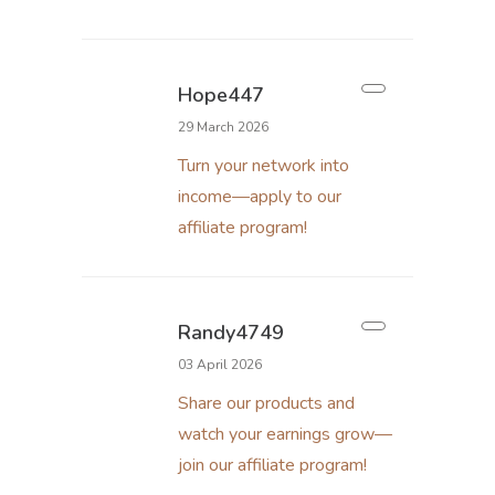
Hope447
29 March 2026
Turn your network into
income—apply to our
affiliate program!
Randy4749
03 April 2026
Share our products and
watch your earnings grow—
join our affiliate program!