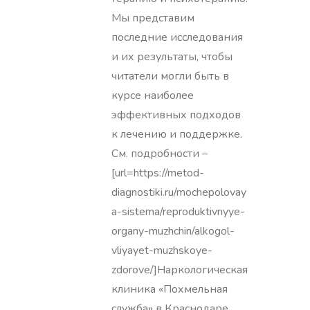
Мы представим
последние исследования
и их результаты, чтобы
читатели могли быть в
курсе наиболее
эффективных подходов
к лечению и поддержке.
См. подробности –
[url=https://metod-
diagnostiki.ru/mochepolovay
a-sistema/reproduktivnyye-
organy-muzhchin/alkogol-
vliyayet-muzhskoye-
zdorove/]Наркологическая
клиника «Похмельная
служба» в Краснодаре.