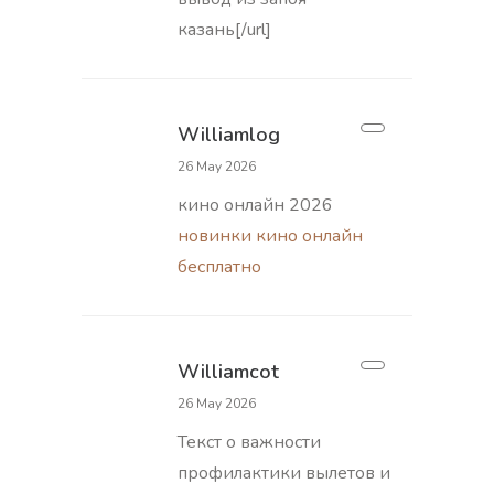
казань[/url]
Williamlog
26 May 2026
кино онлайн 2026
новинки кино онлайн
бесплатно
Williamcot
26 May 2026
Текст о важности
профилактики вылетов и