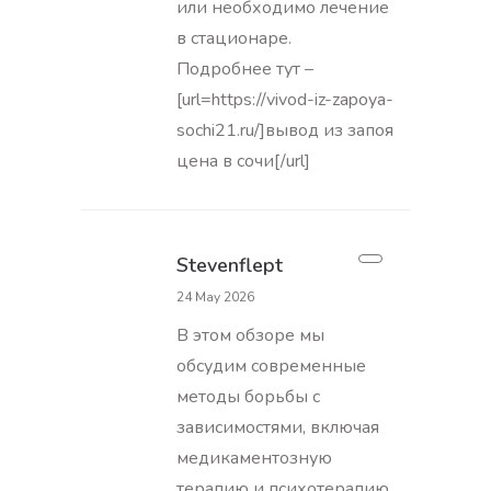
или необходимо лечение
в стационаре.
Подробнее тут –
[url=https://vivod-iz-zapoya-
sochi21.ru/]вывод из запоя
цена в сочи[/url]
Stevenflept
24 May 2026
В этом обзоре мы
обсудим современные
методы борьбы с
зависимостями, включая
медикаментозную
терапию и психотерапию.