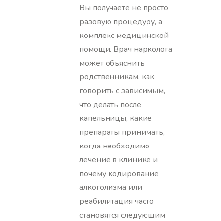
Вы получаете не просто
разовую процедуру, а
комплекс медицинской
помощи. Врач нарколога
может объяснить
родственникам, как
говорить с зависимым,
что делать после
капельницы, какие
препараты принимать,
когда необходимо
лечение в клинике и
почему кодирование
алкоголизма или
реабилитация часто
становятся следующим