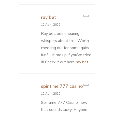
ray bet
12 April 2026
Ray bet, been hearing
whispers about this. Worth
checking out for some quick
fun? Hit me up if you’ve tried
it! Check it out here
ray bet
spintime 777 casino
12 April 2026
Spintime 777 Casino, now
that sounds lucky! Anyone