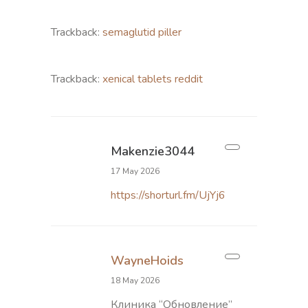
Trackback:
semaglutid piller
Trackback:
xenical tablets reddit
Makenzie3044
17 May 2026
https://shorturl.fm/UjYj6
WayneHoids
18 May 2026
Клиника “Обновление”