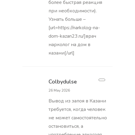
более быстрая реакция
при необходимости).
Узнать больше –
[url=https://narkolog-na-
dom-kazan23.ru/]врач
нарколог на дом в
казани[/url]
Colbydulse
26 May 2026
Вывод из запоя в Казани
требуется, когда человек
не может самостоятельно
остановиться, а
употребление алкоголя