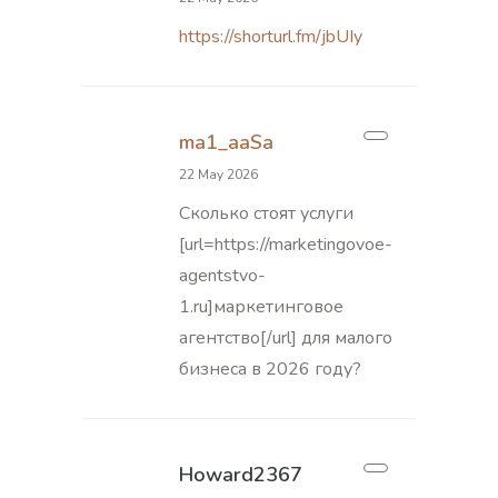
https://shorturl.fm/jbUIy
ma1_aaSa
22 May 2026
Сколько стоят услуги
[url=https://marketingovoe-
agentstvo-
1.ru]маркетинговое
агентство[/url] для малого
бизнеса в 2026 году?
Howard2367