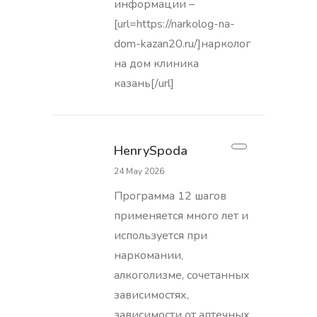
информации –
[url=https://narkolog-na-
dom-kazan20.ru/]нарколог
на дом клиника
казань[/url]
HenrySpoda
24 May 2026
Программа 12 шагов
применяется много лет и
используется при
наркомании,
алкоголизме, сочетанных
зависимостях,
зависимости от аптечных