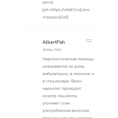
лагов
[url=https://vita63.ru]секс
игрушки[/url]
AlbertPah
26 May 2026
Наркологическая помощь
оказывается на дому,
амбулаторно, в клинике и
в стационаре. Врач-
нарколог проводит
осмотр пациента,
уточняет стаж
употребления алкоголя,