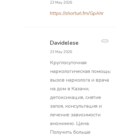
23 May 2026
https://shorturl.fm/GpAhr
Davidelese
23 May 2026
Круглосуточная
наркологическая помощь:
вызов нарколога и врача
на дом в Казани,
детоксикация, снятие
запоя, консультация и
лечение зависимости
анонимно. Цена.
Получить больше