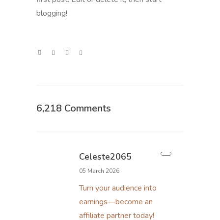
blogging!
6,218 Comments
Celeste2065
05 March 2026
Turn your audience into
earnings—become an
affiliate partner today!