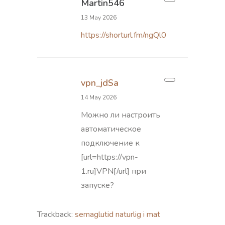
Martin546
13 May 2026
https://shorturl.fm/ngQl0
vpn_jdSa
14 May 2026
Можно ли настроить
автоматическое
подключение к
[url=https://vpn-
1.ru]VPN[/url] при
запуске?
Trackback:
semaglutid naturlig i mat